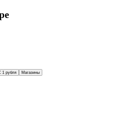
ре
С 1 рубля
Магазины