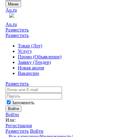
Меню
Au.ru
Au.ru
Разместить
Разместить
Товар (Лот)
Услугу
Промо (Объявление)
Заявку (Тендер)
Новая акция
Вакансию
Разместить
Запомнить
Войти
Войти
Или:
Регистрация
Разместить
Войти
Все категории
/
Недвижимость
/